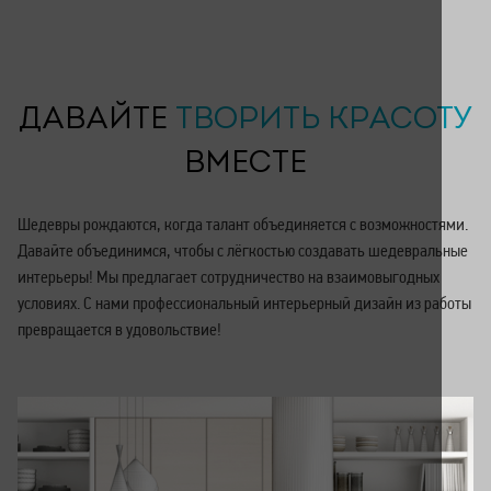
ДАВАЙТЕ
ТВОРИТЬ КРАСОТУ
ВМЕСТЕ
Шедевры рождаются, когда талант объединяется с возможностями.
Давайте объединимся, чтобы с лёгкостью создавать шедевральные
интерьеры! Мы предлагает сотрудничество на взаимовыгодных
условиях. С нами профессиональный интерьерный дизайн из работы
превращается в удовольствие!