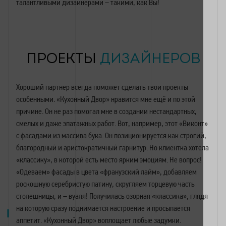
талантливыми дизайнерами – такими, как Вы!
ПРОЕКТЫ
ДИЗАЙНЕРОВ
Хороший партнер всегда поможет сделать твои проекты
особенными. «Кухонный Двор» нравится мне ещё и по этой
причине. Он не раз помогал мне в создании нестандартных,
смелых и даже эпатажных работ. Вот, например, этот «Виконт»
с фасадами из массива бука. Он позиционируется как строгий,
благородный и аристократичный гарнитур. Но клиентка хотела
«классику», в которой есть место ярким эмоциям. Не вопрос!
«Одеваем» фасады в цвета «франузский лайм», добавляем
роскошную серебристую патину, скругляем торцевую часть
столешницы, и – вуаля! Получилась озорная «классика», глядя
на которую сразу поднимается настроение и просыпается
аппетит. «Кухонный Двор» воплощает любые задумки.