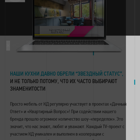
×
НАШИ КУХНИ ДАВНО ОБРЕЛИ “ЗВЕЗДНЫЙ СТАТУС”,
И НЕ ТОЛЬКО ПОТОМУ, ЧТО ИХ ЧАСТО ВЫБИРАЮТ
ЗНАМЕНИТОСТИ
Просто мебель от КД регулярно участвует в проектах «Дачный
Ответ» и «Квартирный Вопрос»! При содействии нашего
бренда прошло огромное количество шоу-«переделок». Это
значит, что нас знают, любят и уважают. Каждый TV-проект с
участием КД уникален и выполнен в кооперации с