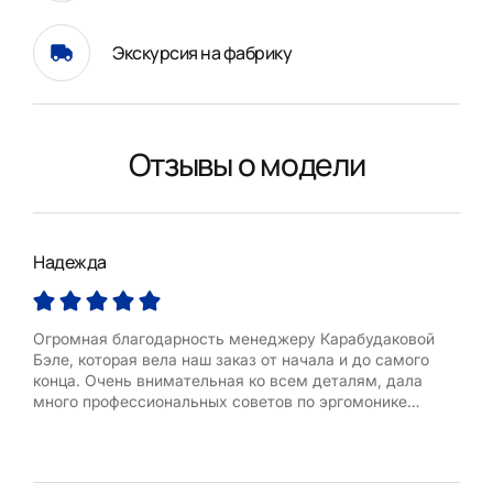
Экскурсия на фабрику
Отзывы о модели
Надежда
Над
Огромная благодарность менеджеру Карабудаковой
Кух
Бэле, которая вела наш заказ от начала и до самого
быс
конца. Очень внимательная ко всем деталям, дала
буду
много профессиональных советов по эргомонике
кухонного пространства. Остались очень довольны
нашей кухней