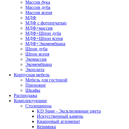
Массив бука
Массив дуба
Массив ясеня
МДФ
МДФ с фотопечатью
МДФ+массив
МДФ+Шпон дуба
МДФ+Шпон ясеня
МДФ+Экомембрана
Шпон дуба
Шпон ясеня
Экомассив
Экомембрана
Экоплита
Корпусная мебель
Мебель для гостиной
Прихожие
Шкафы
Распродажа
Комплектующие
Столешницы
KD Stage - Эксклюзивные цвета
Искусственный камень
Кварцевый агломерат
Керамика