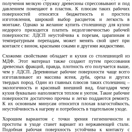
получения мелкую стружку древесины спрессовывают и под
давлением помещают в пластик. К плюсам таких рабочих
поверхностей относятся бюджетность и простота
изготовления, широкий выбор расцветок и легкость в
монтаже. Однако за желание купить столешницу для кухни
недорого приходится платить недолговечностью рабочей
поверхности: ЛДСП неустойчива к порезам, царапинам и
температурным перепадам, может менять свой цвет при
контакте с вином, красными соками и другими жидкостями.
Схожими свойствами обладает и кухня со столешницей из
МДФ. Этот материал также создают путем прессования
древесных фракций, правда, плотность его получается выше,
чем у ЛДСП. Деревянные рабочие поверхности чаще всего
изготавливают из массива ясеня, дуба, ореха и других
твердых пород. Один из главных плюсов таких столешниц –
экологичность и красивый внешний вид, благодаря чему
кухня буквально наполняется теплом и уютом. Такие рабочие
поверхности достаточно прочны и легко поддаются ремонту.
К их основным минусам относится плохая влагостойкость,
неустойчивость к нагреву и потребность в тщательном уходе.
Хорошим вариантом с точки зрения гигиеничности и
простоты в уходе станет вариант из нержавеющей стали.
Подобная рабочая поверхность устойчива к контакту с