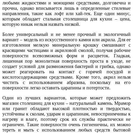
любыми жидкостями и моющими средствами, долговечна и
прочна, однако вписывается лишь в определенные стилевые
направления, такие как лофт или хай-тек. Еще один минус,
которым обладает стальная столешница для кухни – цена,
которую никак нельзя назвать низкой.
Более универсальный и не менее прочный и экологичный
вариант – модель из искусственного камня или акрила. Для ее
изготовления мелкую минеральную крошку смешивают с
красящими частицами и акриловой смолой, получая рабочие
поверхности всевозможных форм и расцветок. Гладкая,
лишенная пор монолитная поверхность проста в уходе, не
создает условий для размножения бактерий и грибка, однако
может реагировать на контакт с горячей посудой и
кислотосодержащими средствами. Кроме того, акрил нельзя
чистить с использованием абразива, поскольку на его
поверхности легко оставить царапины и потертости.
Один из лучших вариантов, которые может предложить
магазин столешниц для кухни – натуральный камень. Мрамор
или гранит обладают высокой плотностью и твердостью,
устойчивы к сколам, ударам и царапинам, невосприимчивы к
нагреву и влаге, поэтому срок их службы практически не
ограничен. Такие поверхности очень гигиеничны, их можно
тереть и мыть с использованием любых средств бытовой