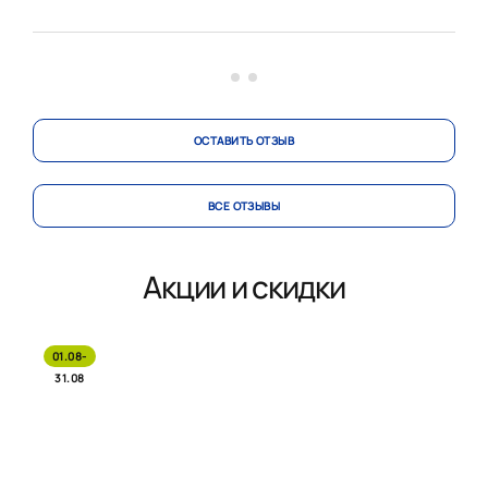
предусмотренные договором сроки. Доставка
проведена качественно, в заранее согласованное
время. Каждая д...
ОСТАВИТЬ ОТЗЫВ
ВСЕ ОТЗЫВЫ
Акции и скидки
01.08-
31.08