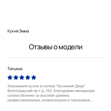
Кухня Эмма
Отзывы о модели
Татьяна
Оль
Заказывали кухню в салоне "Кухонный Двор"
Выр
Волгоградский пр-т д. 132. Благодарим менеджера
Дми
салона Евгению за высокий уровень
быст
профессионализма, внимательное и терпеливое
отношение в выборе модели, деталей, оттенков и
аксесуаров. Кухня было изготовлена без задержек, в