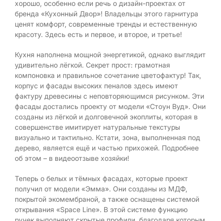
хорошо, особенно если речь о дизайн-проектах от
бренда «Кухонный Двор»! Владельцы этого гарнитура
ценят комфорт, современные тренды и естественную
красоту. Здесь есть и первое, и второе, и третье!
Кухня наполнена мощной энергетикой, однако выглядит
удивительно лёгкой. Секрет прост: грамотная
компоновка и правильное сочетание цветофактур! Так,
корпус и фасады высоких пеналов здесь имеют
фактуру древесины с неповторяющимся рисунком. Эти
фасады достались проекту от модели «Стоун Вуд». Они
созданы из лёгкой и долговечной экоплиты, которая в
совершенстве имитирует натуральные текстуры
визуально и тактильно. Кстати, зона, выполненная под
дерево, является ещё и частью прихожей. Подробнее
об этом – в видеоотзыве хозяйки!
Теперь о белых и тёмных фасадах, которые проект
получил от модели «Эмма». Они созданы из МДФ,
покрытой экомембраной, а также оснащены системой
открывания «Space Line». В этой системе функцию
ручек выполняют скрытые профили, благодаря которым