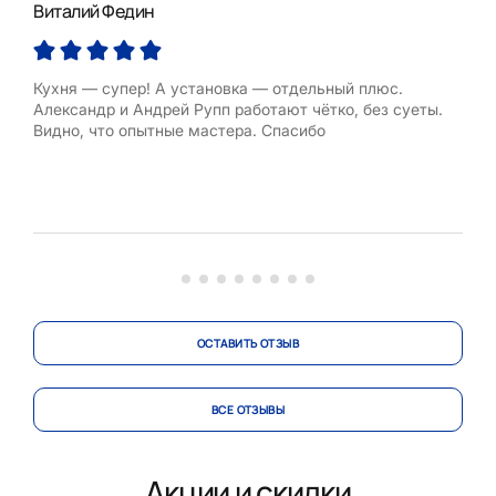
Виталий Федин
Люд
Кухня — супер! А установка — отдельный плюс.
Зака
Александр и Андрей Рупп работают чётко, без суеты.
Сара
Видно, что опытные мастера. Спасибо
слу
выс
подс
мне
изме
вопл
ОСТАВИТЬ ОТЗЫВ
ВСЕ ОТЗЫВЫ
Акции и скидки