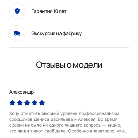
Гарантия 10 лет
Экскурсия на фабрику
Отзывы о модели
Александр
Ило
Хочу отметить высокий уровень профессионализма
Кух
сборщиков Дениса Васильева и Алексея. Во время
был
сборки не было ни одного лишнего вопроса — видно,
бла
что люди знают своё дело. Особенно впечатлило, что
Уст
все детали подогнаны идеально, фурнитура
и кр