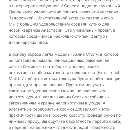
в интерьерах особую роль! Совсем недавно «Кухонный
Двор» имел удовольствие принять заказ от Анастасии
Задорожной – блистательной актрисы театра и кино.
Мы с большим удовольствием создали кухню для
новой квартиры Анастасии. Это уникальный проект, в
котором соединились несколько стилей, фактур и
дизайнерских идей.
В основу образа легла модель «Ханна Стил», в которой
использовано немало инновационных решений. Ее
слегка бежевые, почти белые фасады, имеют
покрытие с особой матовой тактильностью (Extra Touch
Matt). Их «бархатистая» текстура будит особые эмоции
при каждом прикосновении. При этом получать
тактильное удовольствие можно, не опасаясь за
чистоту кухни. Фасады «Ханны Стил» устойчивы к
загрязнениям и крайне неприхотливы в уходе! А
элегантные серебристые кромки добавляют к этой
практичности шарм и особую красоту.Проведя рукой по
нижнему ярусу, Вы ощутите бархатность первого снега,
а перейдя на верхние – гладкость льда! Поверхности