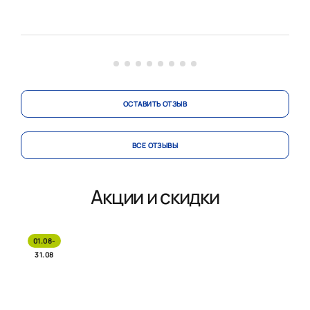
функционирует безупречно, фасад на одном уровне,
всё идеально ровно, без перекосов. Отдельное спасибо
за чистоту после работы — ни мусора, ни ца...
ОСТАВИТЬ ОТЗЫВ
ВСЕ ОТЗЫВЫ
Акции и скидки
01.08-
31.08