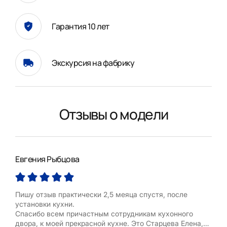
Гарантия 10 лет
Экскурсия на фабрику
Отзывы о модели
Евгения Рыбцова
Оле
Пишу отзыв практически 2,5 меяца спустя, после
Оче
установки кухни.
Спасибо всем причастным сотрудникам кухонного
Пос
двора, к моей прекрасной кухне. Это Старцева Елена,