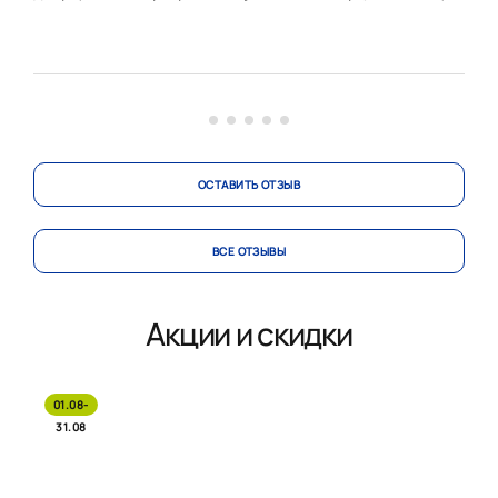
Сибир Николай, Глушков Алексей и команда
Панкратова Сергея.
Начну по порядку. Пришли в офис кухонного двора в
Румянцево из другого офиса данной бренда. Елена
сразу расположила к себе, выслушала наши пожел...
ОСТАВИТЬ ОТЗЫВ
ВСЕ ОТЗЫВЫ
Акции и скидки
01.08-
31.08