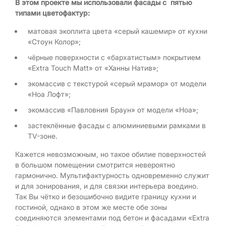
В этом проекте мы использовали фасады с пятью
типами цветофактур:
матовая экоплита цвета «серый кашемир» от кухни
«Стоун Колор»;
чёрные поверхности с «бархатистым» покрытием
«Extra Touch Matt» от «Ханны Натив»;
экомассив с текстурой «серый мрамор» от модели
«Ноа Лофт»;
экомассив «Павловния Браун» от модели «Ноа»;
застеклённые фасады с алюминиевыми рамками в
TV-зоне.
Кажется невозможным, но такое обилие поверхностей
в большом помещении смотрится невероятно
гармонично. Мультифактурность одновременно служит
и для зонирования, и для связки интерьера воедино.
Так Вы чётко и безошибочно видите границу кухни и
гостиной, однако в этом же месте обе зоны
соединяются элементами под бетон и фасадами «Extra