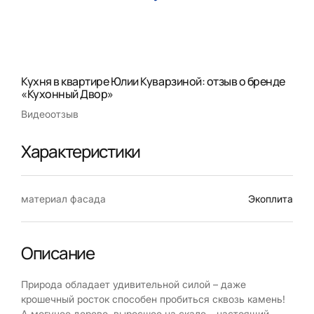
Кухня в квартире Юлии Куварзиной: отзыв о бренде
«Кухонный Двор»
Видеоотзыв
Характеристики
материал фасада
Экоплита
Описание
Природа обладает удивительной силой – даже
крошечный росток способен пробиться сквозь камень!
А могучее дерево, выросшее на скале – настоящий