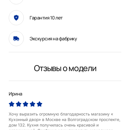
Гарантия 10 лет
Экскурсия на фабрику
Отзывы о модели
Ирина
Дми
Хочу выразить огромную благодарность магазину «
Спа
Кухонный двор» в Москве на Волгоградском проспекте,
по 
дом 132. Кухня получилась очень красивой и
каче