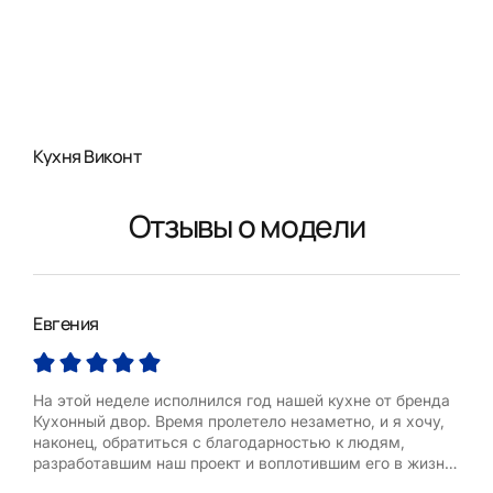
Кухня Виконт
Отзывы о модели
Евгения
Юл
На этой неделе исполнился год нашей кухне от бренда
Сег
Кухонный двор. Время пролетело незаметно, и я хочу,
экс
наконец, обратиться с благодарностью к людям,
Ребя
разработавшим наш проект и воплотившим его в жизнь
8:00
в нашей квартире.
зано