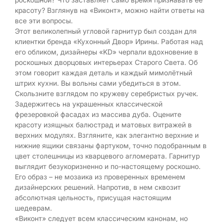
красоту? Взглянув на «Виконт», можно найти ответы на
все эти вопросы.
Этот великолепный угловой гарнитур был создан для
клиентки бренда «Кухонный Двор» Ирины. Работая над
его обликом, дизайнеры «KD» черпали вдохновение в
роскошных дворцовых интерьерах Старого Света. Об
этом говорит каждая деталь и каждый мимолётный
штрих кухни. Вы вольны сами убедиться в этом.
Скользните взглядом по кружеву серебристых ручек.
Задержитесь на украшенных классической
фрезеровкой фасадах из массива дуба. Оцените
красоту изящных балюстрад и матовых витражей в
верхних модулях. Взгляните, как элегантно верхние и
нижние ящики связаны фартуком, точно подобранным в
цвет столешницы из кварцевого агломерата. Гарнитур
выглядит безукоризненно и по-настоящему роскошно.
Его образ – не мозаика из проверенных временем
дизайнерских решений. Напротив, в нем сквозит
абсолютная цельность, присущая настоящим
шедеврам.
«Виконт» следует всем классическим канонам, но