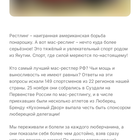
Рестлинг – наигранная американская борьба
понарошку. А вот мас-реслинг – нечто куда более
серьёзное! Это тяжёлый и увлекательный спорт родом
из Якутии. Спорт, где силой меряются по-настоящему!
Кто самый лучший мас-рестлер РФ? Чьи мощь и
выносливость не имеют равных? Ответы на эти
вопросы искали 149 спортсменов из 22 регионов нашей
страны. 25 ноября они собрались в Суздали на
Первенстве России по мас-рестлингу, и в числе
приехавших были несколько атлетов из Люберец.
Бренду «Кухонный Двор» выпала честь быть спонсором
люберецкой делегации!
Мы переживали и болели за каждого люберчанина, а
они показали себя более чем достойно, взяв сразу
четыре призовых места! По итогам соревнований