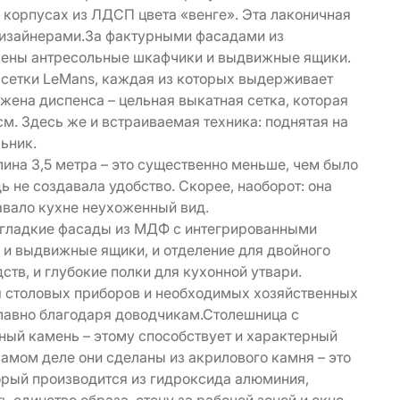
 корпусах из ЛДСП цвета «венге». Эта лаконичная
дизайнерами.За фактурными фасадами из
жены антресольные шкафчики и выдвижные ящики.
 сетки LeMans, каждая из которых выдерживает
жена диспенса – цельная выкатная сетка, которая
см. Здесь же и встраиваемая техника: поднятая на
ильник.
лина 3,5 метра – это существенно меньше, чем было
 не создавала удобство. Скорее, наоборот: она
авало кухне неухоженный вид.
е гладкие фасады из МДФ с интегрированными
ь и выдвижные ящики, и отделение для двойного
ств, и глубокие полки для кухонной утвари.
 столовых приборов и необходимых хозяйственных
плавно благодаря доводчикам.Столешница с
ный камень – этому способствует и характерный
амом деле они сделаны из акрилового камня – это
орый производится из гидроксида алюминия,