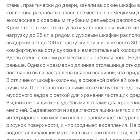
стены, практически до двери, заняли высокие шкафы в
коллекция разрабатывалась совместно с немецкими 
экомассива с красивым глубоким рельефом располо
Кроме того, в «мертвых углах» установлены выкатные
нагрузку до 25 кг, а рядом с духовым шкафом располо
выдерживает до 100 кг нагрузки при ширине всего 30 
комфортную высоту духовка и вместительный холод
Вдоль стены с окном разместилась рабочая зона. Ее д
раньше. Однако чрезмерно длинная столешница отнюдь
постоянно была заставлена всякой всячиной, что прид
В отличие от шкафа-колонны, в основной рабочей зон
ручками. Пространство за ними тоже не пустует: здес
мусорного ведра с сеткой для хранения чистящих сред
Выдвижные ящики – с удобными лотками для хранения
мелочей. Выдвигаются и задвигаются ящики мягко и 
интегрированной мойкой внешне напоминает натураль
рисунок поверхности, и «природные» вкрапления. На с
водоотталкивающий материал высокой плотности, кот