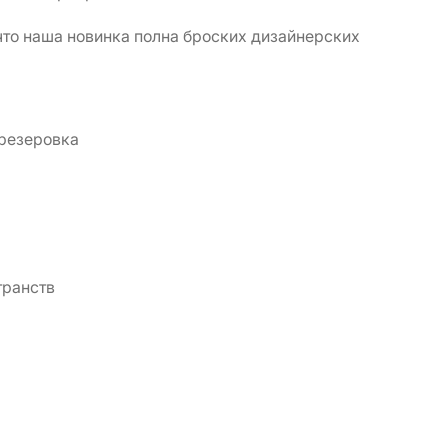
 что наша новинка полна броских дизайнерских
фрезеровка
транств