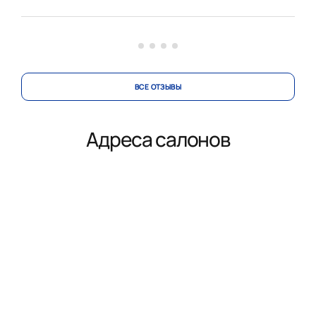
кухни, это было непросто. Терпеливо и деликатно
вносила изменения в проект по нашей просьбе.
Коллекти...
ВСЕ ОТЗЫВЫ
Адреса салонов