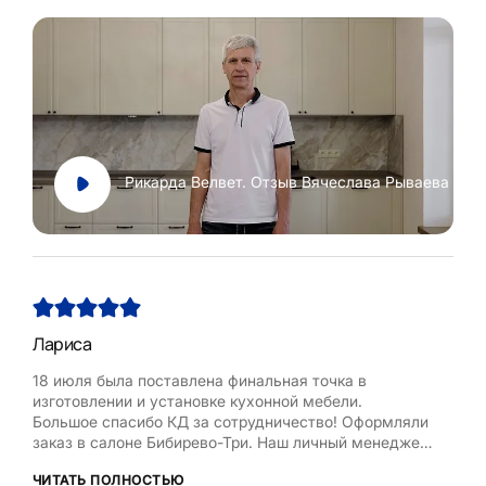
Рикарда Велвет. Отзыв Вячеслава Рываева
Лариса
Нат
18 июля была поставлена финальная точка в
Хоч
изготовлении и установке кухонной мебели.
Рум
Большое спасибо КД за сотрудничество! Оформляли
бла
заказ в салоне Бибирево-Три. Наш личный менеджер
,мол
Любовь Кожелова помогла сделать максимально
дост
ЧИТАТЬ ПОЛНОСТЬЮ
ЧИТ
оптимальный проект, исходя из маленькой площади