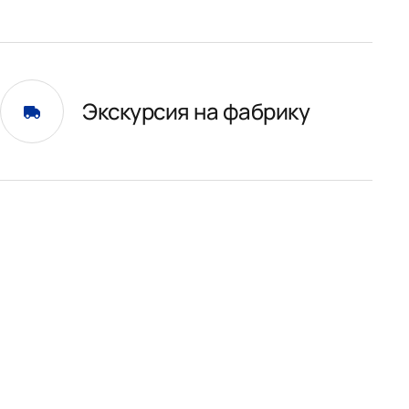
Экскурсия на фабрику
и
01.
31