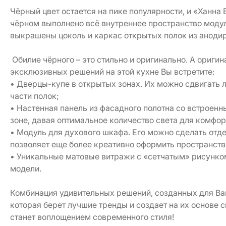
Чёрный цвет остается на пике популярности, и «Ханна 
чёрном выполнено всё внутреннее пространство модул
выкрашены цоколь и каркас открытых полок из аноди
Обилие чёрного – это стильно и оригинально. А ориги
эксклюзивных решений на этой кухне Вы встретите:
•
Дверцы-купе в открытых зонах. Их можно сдвигать 
части полок;
• Настенная панель из фасадного полотна со встроен
зоне, давая оптимальное количество света для комфор
• Модуль для духового шкафа. Его можно сделать отд
позволяет еще более креативно оформить пространств
• Уникальные матовые витражи с «сетчатым» рисунком
модели.
Комбинация удивительных решений, созданных для Ваш
которая берет лучшие тренды и создает на их основе
станет воплощением современного стиля!