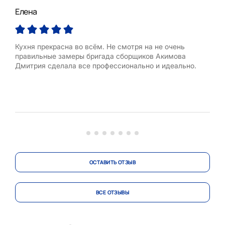
Елена
Але
Кухня прекрасна во всём. Не смотря на не очень
Полу
правильные замеры бригада сборщиков Акимова
По д
Дмитрия сделала все профессионально и идеально.
Гра
отн
октя
Уста
Был
полу
ОСТАВИТЬ ОТЗЫВ
ВСЕ ОТЗЫВЫ