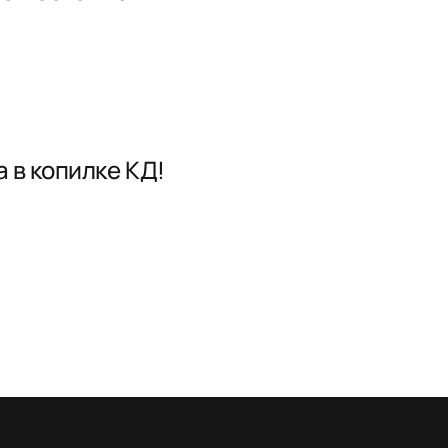
 в копилке КД!