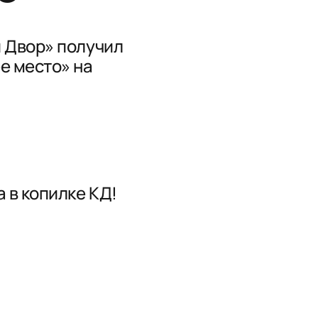
 Двор» получил
е место» на
 в копилке КД!