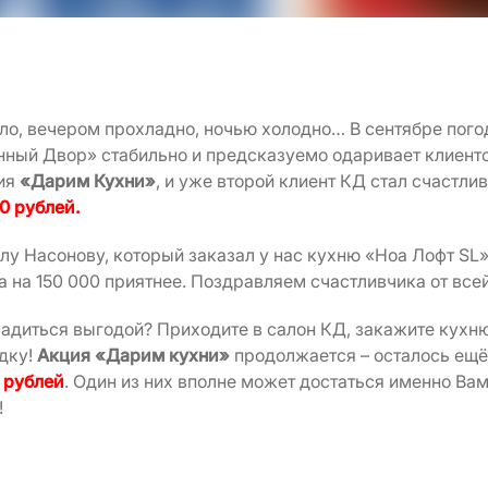
пло, вечером прохладно, ночью холодно… В сентябре пог
онный Двор» стабильно и предсказуемо одаривает клиен
ия
«Дарим Кухни»
, и уже второй клиент КД стал счастл
0 рублей.
у Насонову, который заказал у нас кухню «Ноа Лофт SL»
а на 150 000 приятнее. Поздравляем счастливчика от все
адиться выгодой? Приходите в салон КД, закажите кухню
идку!
Акция «Дарим кухни»
продолжается – осталось ещё
 рублей
. Один из них вполне может достаться именно Вам!
!