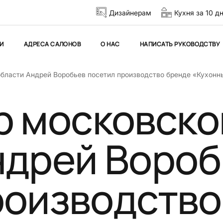
Дизайнерам
Кухня за 10 д
И
АДРЕСА САЛОНОВ
О НАС
НАПИСАТЬ РУКОВОДСТВУ
области Андрей Воробьев посетил производство бренде «Кухонн
р московско
ндрей Вороб
роизводство