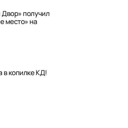
 Двор» получил
е место» на
 в копилке КД!