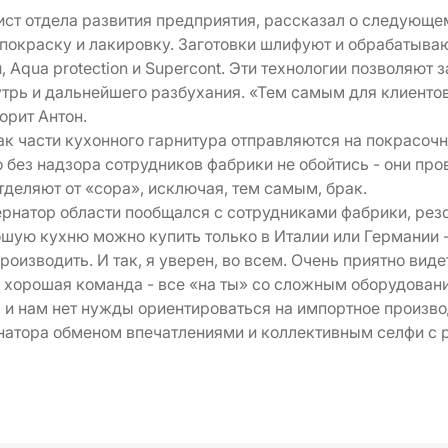
ст отдела развития предприятия, рассказал о следующем
 покраску и лакировку. Заготовки шлифуют и обрабатыва
, Aqua protection и Supercont. Эти технологии позволяют
утрь и дальнейшего разбухания. «Тем самым для клиенто
орит Антон.
ак части кухонного гарнитура отправляются на покрасочн
 без надзора сотрудников фабрики не обойтись - они пр
тделяют от «сора», исключая, тем самым, брак.
ернатор области пообщался с сотрудниками фабрики, рез
шую кухню можно купить только в Италии или Германии -
оизводить. И так, я уверен, во всем. Очень приятно виде
- хорошая команда - все «на ты» со сложным оборудован
, и нам нет нужды ориентироваться на импортное произв
натора обменом впечатлениями и коллективным селфи с