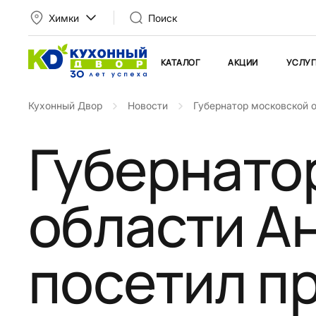
Химки
Поиск
КАТАЛОГ
АКЦИИ
УСЛУГ
Кухонный Двор
Новости
Губернатор московской 
Губернато
области А
посетил п