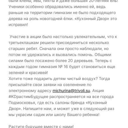
были клёны, ивы, пихты и даже большая 20-летняя ель!
Ученики особенно обрадовались именно ей, ведь
раньше на территории гимназии не было подходящего
дерева на роль новогодней ёлки. «Кухонный Двор» это
исправил!
Участие в акции было настолько увлекательным, что к
третьеклашкам решили присоединиться несколько
старших ребят. Сначала они просто наблюдали, но
потом не удержались и вызвались помочь. Общими
силами было посажено более 20 деревьев. Теперь с
каждым годом гимназия № 16 будет становиться еще
зеленей и красивей!
Хотите тоже подарить детям чистый воздух? Тогда
присылайте свои заявки на озеленение по
электронному адресу
michurina@trivoli.su
. Акция
#KDрастимБудущее распространяется на все города
Подмосковья, где есть салоны бренда «Кухонный
Двор». Напишите нам, и может уже в следующий раз
мы украсим садик или школу Вашего ребенка!
Растите будущее вместе с нами!