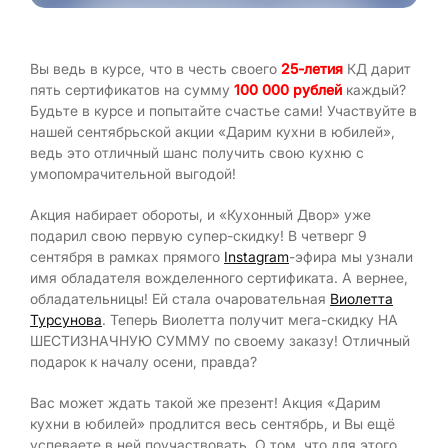
Вы ведь в курсе, что в честь своего
25-летия
КД дарит
пять сертификатов на сумму
100 000 рублей
каждый?
Будьте в курсе и попытайте счастье сами! Участвуйте в
нашей сентябрьской акции «Дарим кухни в юбилей»,
ведь это отличный шанс получить свою кухню с
умопомрачительной выгодой!
Акция набирает обороты, и «Кухонный Двор» уже
подарил свою первую супер-скидку! В четверг 9
сентября в рамках прямого
Instagram
-эфира мы узнали
имя обладателя вожделенного сертификата. А вернее,
обладательницы! Ей стала очаровательная
Виолетта
Турсунова
. Теперь Виолетта получит мега-скидку НА
ШЕСТИЗНАЧНУЮ СУММУ по своему заказу! Отличный
подарок к началу осени, правда?
Вас может ждать такой же презент! Акция «Дарим
кухни в юбилей» продлится весь сентябрь, и Вы ещё
успеваете в ней поучаствовать. О том, что для этого