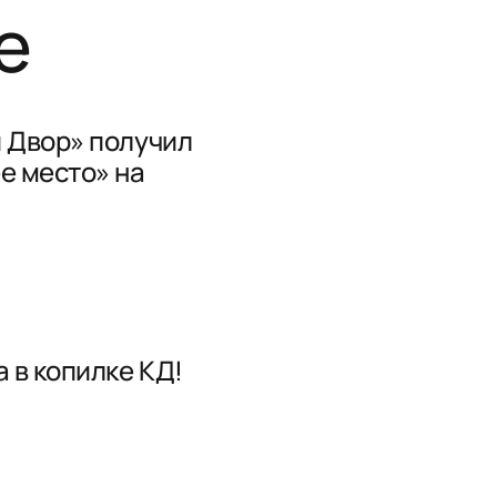
е
 Двор» получил
е место» на
 в копилке КД!