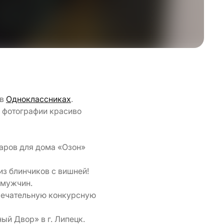
 в
Одноклассниках
.
и фотографии красиво
аров для дома «Озон»
из блинчиков с вишней!
х мужчин.
амечательную конкурсную
й Двор» в г. Липецк.