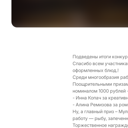
Подведены итоги конкур
Спасибо всем участника
оформленных блюд.!
Среди многообразия раб
Поощрительными призами
номиналом 1000 рублей 
- Инна Копач за креатив
- Алина Ремизова за ро
Ну, а главный приз – М
работу — рыбу, запечен
Торжественное награжде