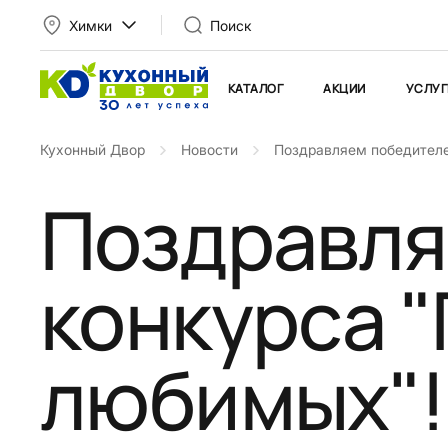
Химки
Поиск
КАТАЛОГ
АКЦИИ
УСЛУГ
Кухонный Двор
Новости
Поздравляем победителе
Поздравля
конкурса "
любимых"!