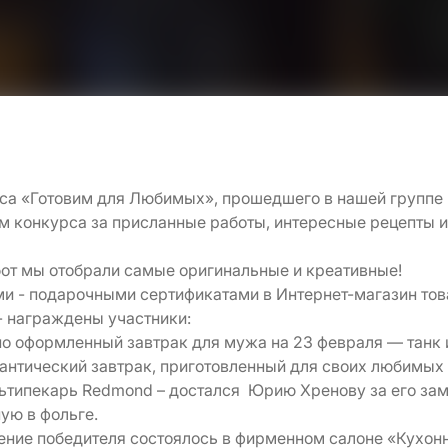
са «Готовим для Любимых», прошедшего в нашей группе
м конкурса за присланные работы, интересные рецепты 
от мы отобрали самые оригинальные и креативные!
 - подарочными сертификатами в Интернет-магазин тов
- награждены участники:
но оформленный завтрак для мужа на 23 февраля — танк 
мантический завтрак, приготовленный для своих любимы
ультипекарь Redmond – достался Юрию Хренову за его з
ную в фольге.
ние победителя состоялось в фирменном салоне «Кухонны