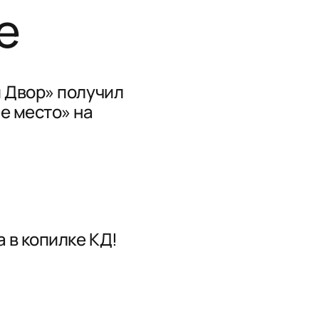
е
 Двор» получил
е место» на
 в копилке КД!