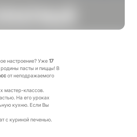
чное настроение? Уже
17
родины пасты и пиццы! В
асс
от неподражаемого
ых мастер-классов.
астью. На его уроках
ьную кухню. Если Вы
ат с куриной печенью.