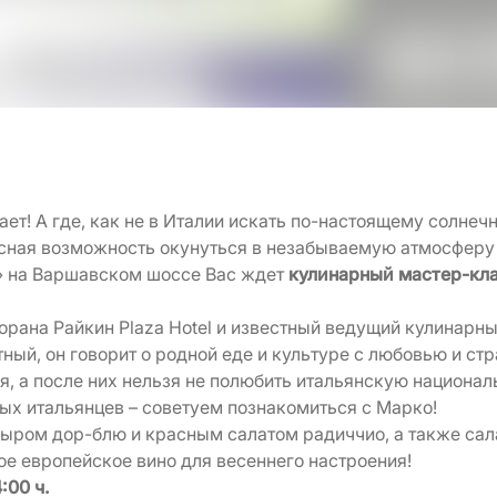
ает! А где, как не в Италии искать по-настоящему солне
сная возможность окунуться в незабываемую атмосферу 
» на Варшавском шоссе Вас ждет
кулинарный мастер-кл
орана Райкин Plaza Hotel и известный ведущий кулинарн
ый, он говорит о родной еде и культуре с любовью и стр
я, а после них нельзя не полюбить итальянскую национал
ых итальянцев – советуем познакомиться с Марко!
сыром дор-блю и красным салатом радиччио, а также сал
ное европейское вино для весеннего настроения!
4:00 ч.