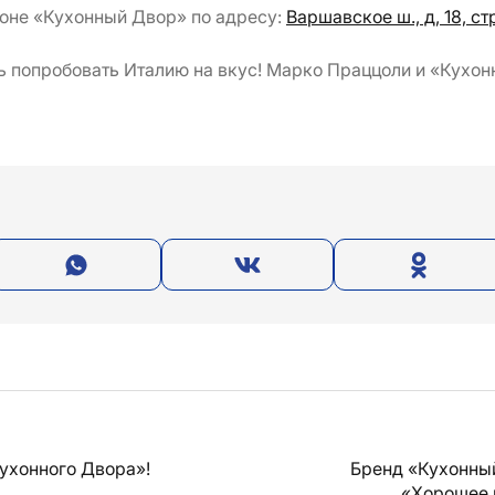
оне «Кухонный Двор» по адресу:
Варшавское ш., д, 18, стр
ь попробовать Италию на вкус! Марко Праццоли и «Кухон
ухонного Двора»!
Бренд «Кухонны
«Хорошее 