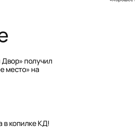
е
 Двор» получил
е место» на
 в копилке КД!