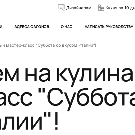
Дизайнерам
Кухня за 10 д
И
АДРЕСА САЛОНОВ
О НАС
НАПИСАТЬ РУКОВОДСТВУ
ый мастер-класс "Суббота со вкусом Италии"!
м на кулин
асс "Суббот
лии"!