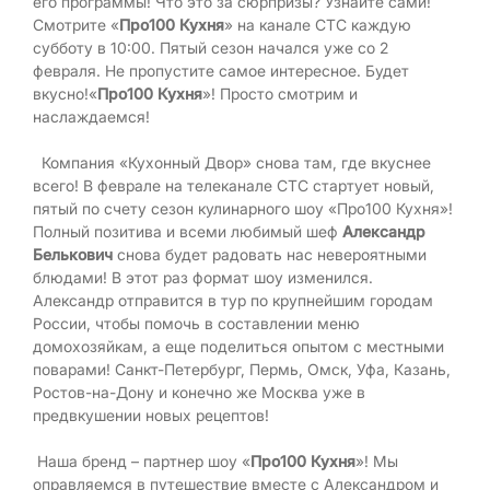
его программы! Что это за сюрпризы? Узнайте сами!
Смотрите «
Про100 Кухня
» на канале СТС каждую
субботу в 10:00. Пятый сезон начался уже со 2
февраля. Не пропустите самое интересное. Будет
вкусно!«
Про100 Кухня
»! Просто смотрим и
наслаждаемся!
Компания «Кухонный Двор» снова там, где вкуснее
всего! В феврале на телеканале СТС стартует новый,
пятый по счету сезон кулинарного шоу «Про100 Кухня»!
Полный позитива и всеми любимый шеф
Александр
Белькович
снова будет радовать нас невероятными
блюдами! В этот раз формат шоу изменился.
Александр отправится в тур по крупнейшим городам
России, чтобы помочь в составлении меню
домохозяйкам, а еще поделиться опытом с местными
поварами! Санкт-Петербург, Пермь, Омск, Уфа, Казань,
Ростов-на-Дону и конечно же Москва уже в
предвкушении новых рецептов!
Наша бренд – партнер шоу «
Про100 Кухня
»! Мы
оправляемся в путешествие вместе с Александром и