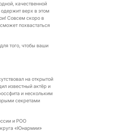
одной, качественной
 одержит верх в этом
ои! Совсем скоро в
 сможет похвастаться
 для того, чтобы ваши
сутствовал на открытой
дил известный актёр и
россфита и нескольким
торыми секретами
оссии и РОО
округа «Юнармии»