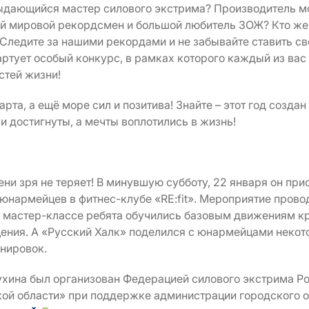
ыдающийся мастер силового экстрима? Производитель м
й мировой рекордсмен и большой любитель ЗОЖ? Кто же
Следите за нашими рекордами и не забывайте ставить св
ртует особый конкурс, в рамках которого каждый из вас
стей жизни!
та, а ещё море сил и позитива! Знайте – этот год создан
 достигнуты, а мечты воплотились в жизнь!
ни зря не теряет! В минувшую субботу, 22 января он при
юнармейцев в фитнес-клубе «RE:fit». Мероприятие прово
а мастер-классе ребята обучились базовым движениям к
ения. А «Русский Халк» поделился с юнармейцами неко
нировок.
хина был организован Федерацией силового экстрима Р
ой области» при поддержке администрации городского 