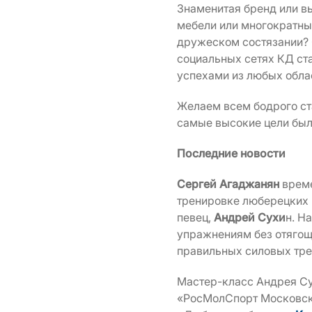
Знаменитая бренд или в
мебели или многократны
дружеском состязании? 
социальных сетях КД ста
успехами из любых обла
Желаем всем бодрого стар
самые высокие цели были
Последние новости
Сергей Агаджанян
време
тренировке люберецких 
певец,
Андрей Сухи
н. Н
упражнениям без отягощ
правильных силовых тре
Мастер-класс Андрея Су
«РосМолСпорт Московск