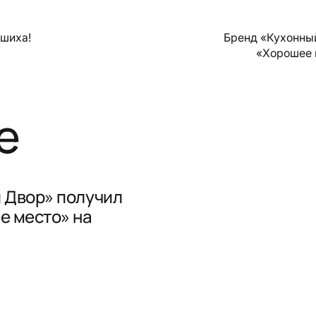
ашиха!
Бренд «Кухонны
«Хорошее 
е
 Двор» получил
е место» на