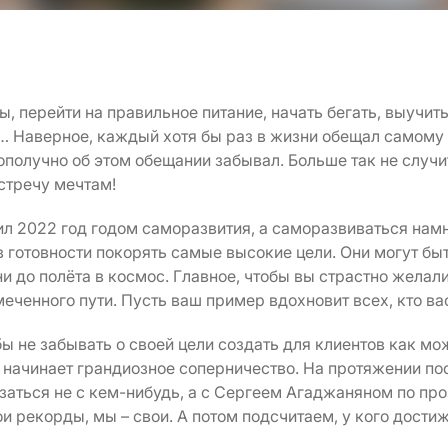
, перейти на правильное питание, начать бегать, выучить
 Наверное, каждый хотя бы раз в жизни обещал самому с
гополучно об этом обещании забывал. Больше так не случи
стречу мечтам!
л 2022 год годом саморазвития, а саморазвиваться намн
 готовности покорять самые высокие цели. Они могут бы
и до полёта в космос. Главное, чтобы вы страстно желали
меченного пути. Пусть ваш пример вдохновит всех, кто ва
ы не забывать о своей цели создать для клиентов как м
 начинает грандиозное соперничество. На протяжении по
заться не с кем-нибудь, а с Сергеем Агаджаняном по пр
ои рекорды, мы – свои. А потом подсчитаем, у кого дости