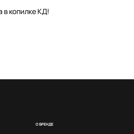
 в копилке КД!
О БРЕНДЕ