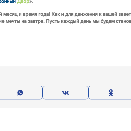
хонны
й
Дво
р
».
 месяц и время года! Как и для движения к вашей завет
е мечты на завтра. Пусть каждый день мы будем стано