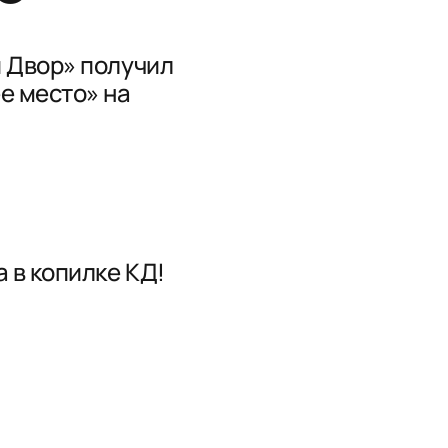
 Двор» получил
е место» на
 в копилке КД!