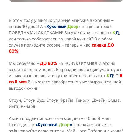
В этом году у многих ударные майские выходные –
целых 10 дней! А «
Кухонный
Двор
» встречает май
ПОБЕДНЫМИ СКИДКАМИ! Вы уже были в салонах
К
Д
,
или только собираетесь за новой кухней? В любом
случае приходите скорее – теперь у нас
скидки ДО
60%
!
Мы серьёзно –
ДО 60%
на НОВУЮ КУХНЮ! И это не
какая-то одна модель. В праздничной акции участвуют
и шикарные новинки, и кухни-«бестселлеры» от
К
Д
! С
6
по 9 мая
Вы можете приобрести с умопомрачительной
выгодой кухни:
Стоун, Стоун Вуд, Стоун Фрэйм, Генрих, Джейн, Эмма,
Инга, Ричард.
Акция продлится всего четыре дня – с 6 по 9 мая!
Приходите в
«Кухонный
Двор
»
, сделайте расчет и
зафиксируйте свою выгоду! Май – это Победа и выгода!