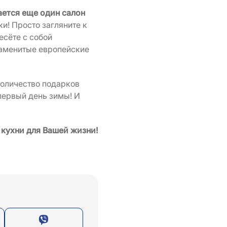
ается еще один салон
ки! Просто загляните к
есёте с собой
наменитые европейские
оличество подарков
первый день зимы! И
 кухни для Вашей жизни!