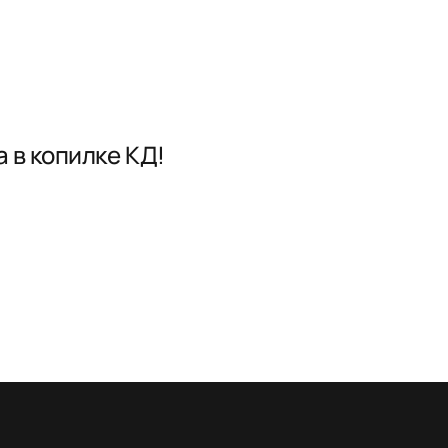
 в копилке КД!