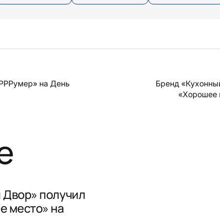
РРРумер» на День
Бренд «Кухонны
«Хорошее 
е
 Двор» получил
е место» на