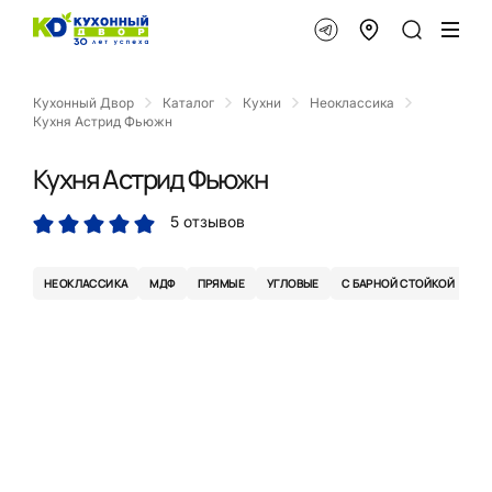
Кухонный Двор
Каталог
Кухни
Неоклассика
Кухня Астрид Фьюжн
Кухня Астрид Фьюжн
5 отзывов
НЕОКЛАССИКА
МДФ
ПРЯМЫЕ
УГЛОВЫЕ
С БАРНОЙ СТОЙКОЙ
С 