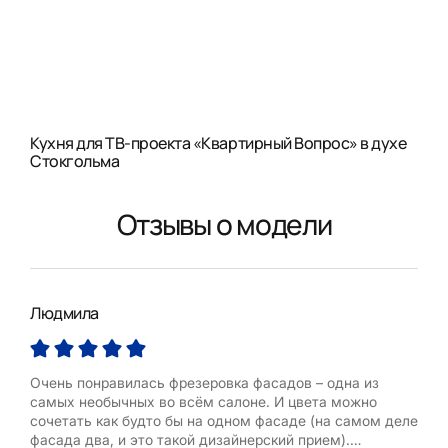
Кухня для ТВ-проекта «Квартирный Вопрос» в духе
Стокгольма
Отзывы о модели
Людмила
Мил
Очень понравилась фрезеровка фасадов – одна из
Моде
самых необычных во всём салоне. И цвета можно
кла
сочетать как будто бы на одном фасаде (на самом деле
фур
фасада два, и это такой дизайнерский прием).
нак