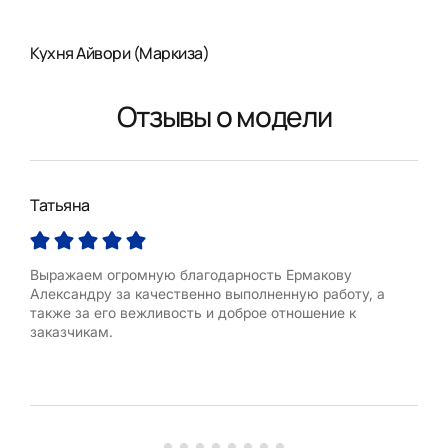
Кухня Айвори (Маркиза)
Отзывы о модели
Татьяна
Тат
Выражаем огромную благодарность Ермакову
Хот
Александру за качественно выполненную работу, а
кон
также за его вежливость и доброе отношение к
Дво
заказчикам.
Тим
под
про
пом
кухн