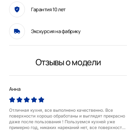
Гарантия 10 лет
Экскурсия на фабрику
Отзывы о модели
Анна
Над
Отличная кухня, все выполнено качественно. Все
Спас
поверхности хорошо обработаны и выглядят прекрасно
чис
даже после пользования ! Пользуемся кухней уже
сво
примерно год, никаких нареканий нет, все поверхности
и Х
отличного качества, нет никаких потертостей или