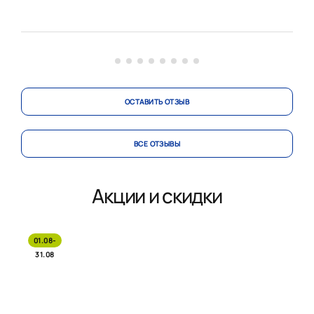
облупившихся краев!
Заказывали в салоне на Дмитровском 32, с выбором
помогала Светлана Рябцева, прекрасный менеджер,
очень благ...
ОСТАВИТЬ ОТЗЫВ
ВСЕ ОТЗЫВЫ
Акции и скидки
01.08-
31.08