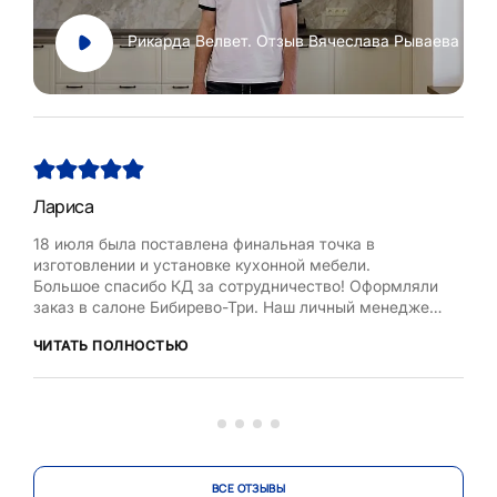
Рикарда Велвет. Отзыв Вячеслава Рываева
Лариса
Нат
18 июля была поставлена финальная точка в
Хоч
изготовлении и установке кухонной мебели.
Рум
Большое спасибо КД за сотрудничество! Оформляли
бла
заказ в салоне Бибирево-Три. Наш личный менеджер
,мол
Любовь Кожелова помогла сделать максимально
дост
ЧИТАТЬ ПОЛНОСТЬЮ
ЧИТ
оптимальный проект, исходя из маленькой площади
кухни, это было непросто. Терпеливо и деликатно
вносила изменения в проект по нашей просьбе.
Коллекти...
ВСЕ ОТЗЫВЫ