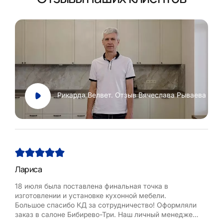
Рикарда Велвет. Отзыв Вячеслава Рываева
Лариса
Нат
18 июля была поставлена финальная точка в
Хоч
изготовлении и установке кухонной мебели.
Рум
Большое спасибо КД за сотрудничество! Оформляли
бла
заказ в салоне Бибирево-Три. Наш личный менеджер
,мол