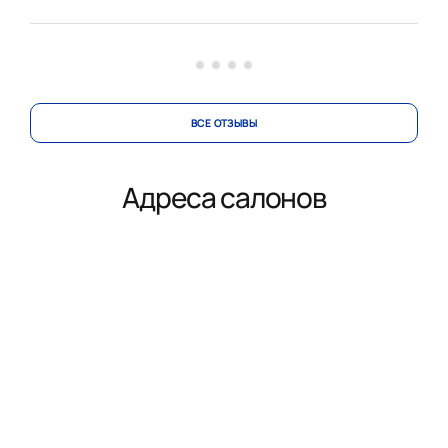
кухни, это было непросто. Терпеливо и деликатно
вносила изменения в проект по нашей просьбе.
Коллекти...
ВСЕ ОТЗЫВЫ
Адреса салонов