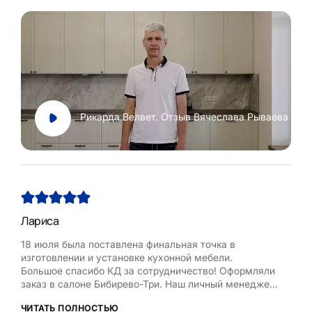
Рикарда Велвет. Отзыв Вячеслава Рываева
Лариса
Нат
18 июля была поставлена финальная точка в
Хоч
изготовлении и установке кухонной мебели.
Рум
Большое спасибо КД за сотрудничество! Оформляли
бла
заказ в салоне Бибирево-Три. Наш личный менеджер
,мол
Любовь Кожелова помогла сделать максимально
дост
ЧИТАТЬ ПОЛНОСТЬЮ
ЧИТ
оптимальный проект, исходя из маленькой площади