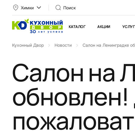
Химки
Поиск
КАТАЛОГ
АКЦИИ
УСЛУГ
Кухонный Двор
Новости
Салон на Ленинградке об
Салон на 
обновлен!
пожаловать