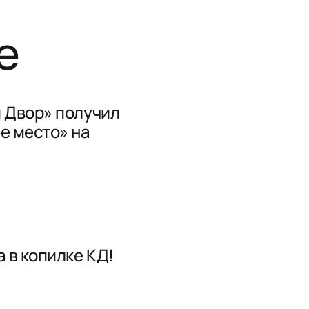
е
 Двор» получил
е место» на
 в копилке КД!