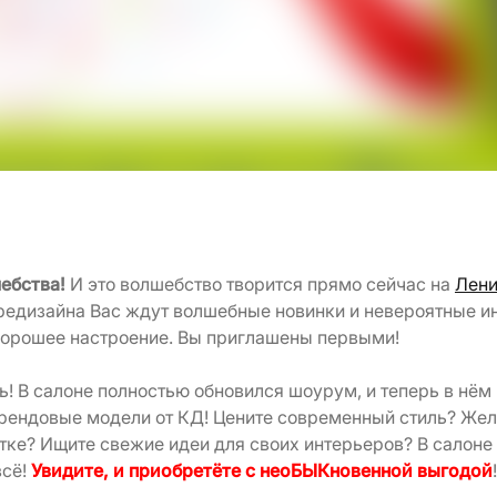
шебства!
И это волшебство творится прямо сейчас на
Лени
редизайна Вас ждут волшебные новинки и невероятные и
хорошее настроение. Вы приглашены первыми!
ь! В салоне полностью обновился шоурум, и теперь в нё
трендовые модели от КД! Цените современный стиль? Жел
тке? Ищите свежие идеи для своих интерьеров? В салоне
всё!
Увидите, и приобретёте с неоБЫКновенной выгодой