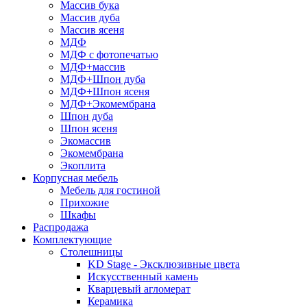
Массив бука
Массив дуба
Массив ясеня
МДФ
МДФ с фотопечатью
МДФ+массив
МДФ+Шпон дуба
МДФ+Шпон ясеня
МДФ+Экомембрана
Шпон дуба
Шпон ясеня
Экомассив
Экомембрана
Экоплита
Корпусная мебель
Мебель для гостиной
Прихожие
Шкафы
Распродажа
Комплектующие
Столешницы
KD Stage - Эксклюзивные цвета
Искусственный камень
Кварцевый агломерат
Керамика