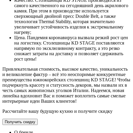
Качество. Столешницы KD STAGE производятся из
самого качественного на сегодняшний день акрилового
камня. При этом в производстве используется
сверхмощный двойной пресс Double Belt, а также
технология Thermal Stability, которая значительно
увеличивает устойчивость изделия к экстремальному
нагреву;
Цена. Пандемия коронавируса вызвала резкий рост цен
на логистику. Столешницы KD STAGE поставляются
напрямую по эксклюзивному контракту, а это резко
снижает затраты на доставку и позволяет сдерживать
рост цены!
Привлекательная стоимость, высокое качество, уникальность
и великолепие фактур – всё это неоспоримые конкурентные
преимущества южнокорейских столешниц KD STAGE! Чтобы
подчеркнуть красоту и статусность декоров, мы назвали их в
честь самых живописных уголков Италии. Надеемся, новая
линейка вдохновит Вас и поможет воплотить самые смелые
интерьерные идеи Ваших клиентов!
Рассчитайте вашу будущую кухню и получите скидку
Получить скидку
О бренде