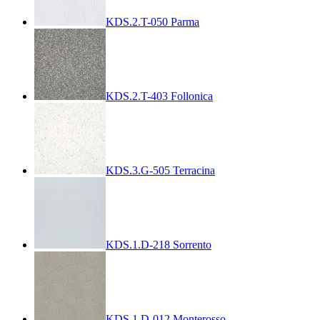
KDS.2.T-050 Parma
KDS.2.T-403 Follonica
KDS.3.G-505 Terracina
KDS.1.D-218 Sorrento
KDS.1.D-012 Monterosso