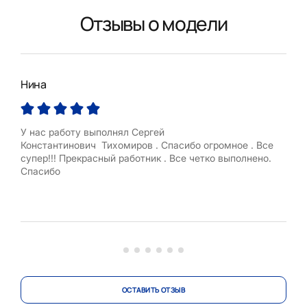
Отзывы о модели
Нина
Яро
У нас работу выполнял Сергей
Оче
Константинович Тихомиров . Спасибо огромное . Все
конт
супер!!! Прекрасный работник . Все четко выполнено.
спок
Спасибо
хоро
ОСТАВИТЬ ОТЗЫВ