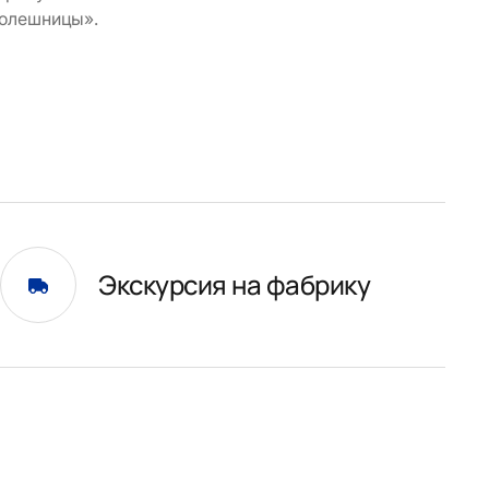
толешницы».
Экскурсия на фабрику
и