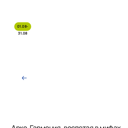
01.08-
31.08
Арко. Гармония, воспетая в мифах